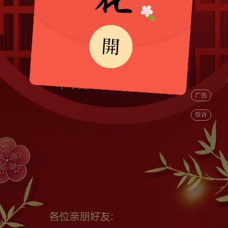
12月30号AM10:00
丰华路58号丽都酒店宴会厅
广告
投诉
各位亲朋好友: