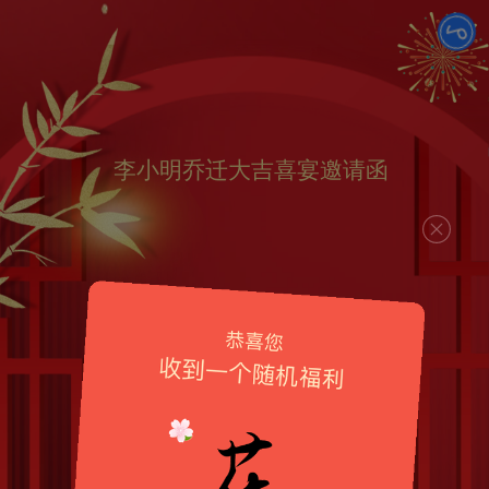
李小明乔迁大吉喜宴邀请函